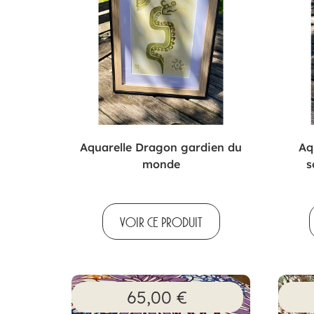
Aquarelle Dragon gardien du
Aq
monde
s
VOIR CE PRODUIT
65,00
€