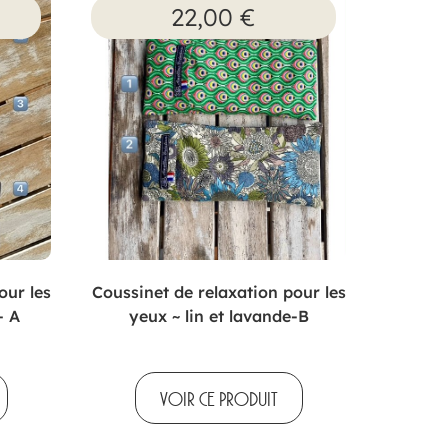
22,00
€
our les
Coussinet de relaxation pour les
– A
yeux ~ lin et lavande-B
VOIR CE PRODUIT