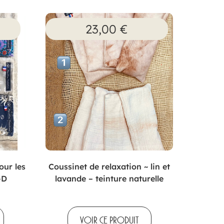
23,00
€
our les
Coussinet de relaxation ~ lin et
-D
lavande – teinture naturelle
VOIR CE PRODUIT