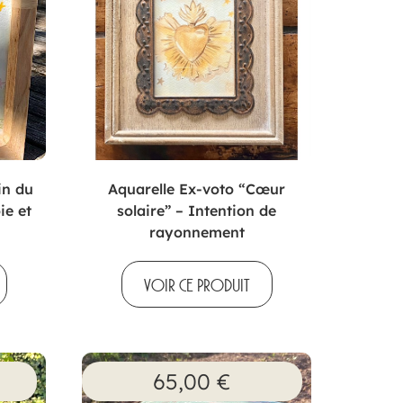
in du
Aquarelle Ex-voto “Cœur
ie et
solaire” – Intention de
rayonnement
VOIR CE PRODUIT
65,00
€