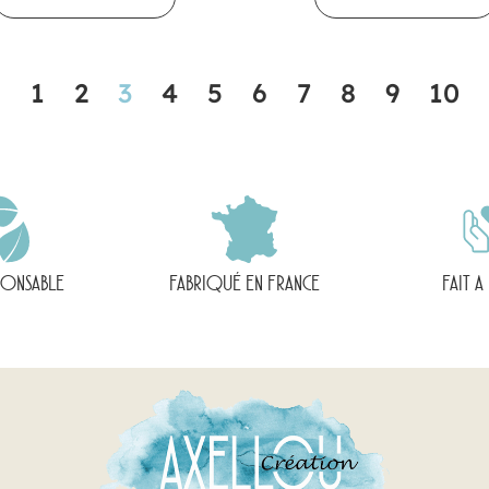
<
1
2
3
4
5
6
7
8
9
10
PONSABLE
FABRIQUÉ EN FRANCE
FAIT A