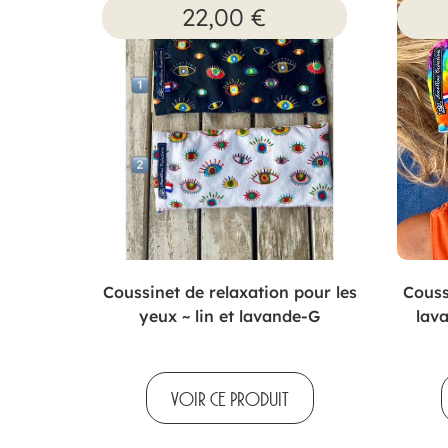
22,00
€
Coussinet de relaxation pour les
Couss
yeux ~ lin et lavande-G
lav
VOIR CE PRODUIT