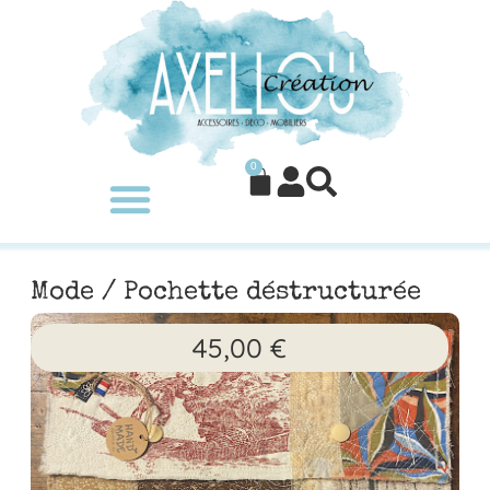
0
Mode
/ Pochette déstructurée
45,00
€