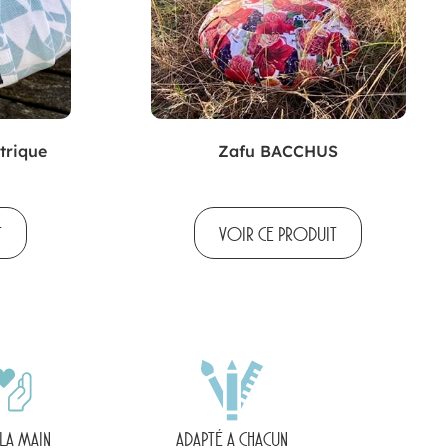
trique
Zafu BACCHUS
T
VOIR CE PRODUIT
 LA MAIN
ADAPTÉ A CHACUN