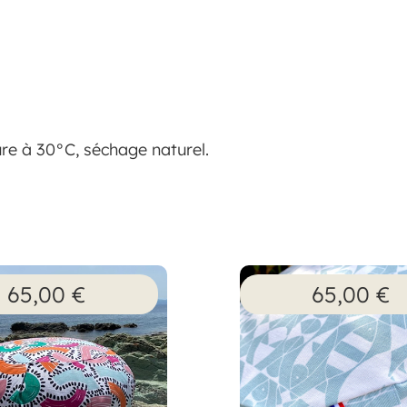
re à 30°C, séchage naturel.
65,00
€
65,00
€