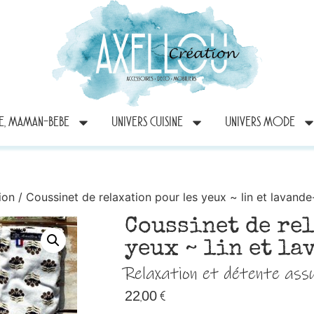
RE, MAMAN-BEBE
UNIVERS CUISINE
UNIVERS MODE
ion
/ Coussinet de relaxation pour les yeux ~ lin et lavande
Coussinet de re
yeux ~ lin et la
Relaxation et détente assu
22,00
€