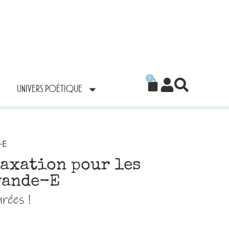
0
UNIVERS POÉTIQUE
-E
laxation pour les
vande-E
rées !