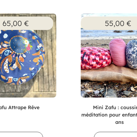
65,00
€
55,00
€
afu Attrape Rêve
Mini Zafu : coussi
méditation pour enfant
ans