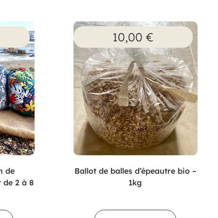
10,00
€
n de
Ballot de balles d’épeautre bio –
 de 2 à 8
1kg