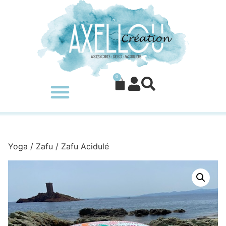
0
Yoga
/
Zafu
/ Zafu Acidulé