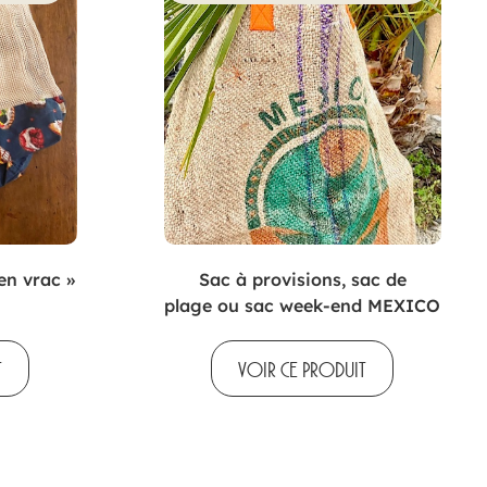
en vrac »
Sac à provisions, sac de
plage ou sac week-end MEXICO
T
VOIR CE PRODUIT