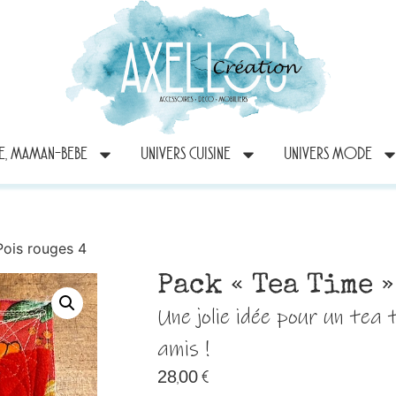
RE, MAMAN-BEBE
UNIVERS CUISINE
UNIVERS MODE
Pois rouges 4
Pack « Tea Time 
Une jolie idée pour un tea 
amis !
28,00
€