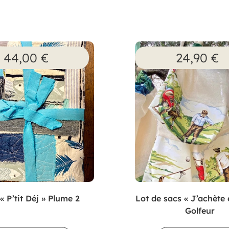
44,00
€
24,90
€
« P’tit Déj » Plume 2
Lot de sacs « J’achète 
Golfeur