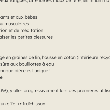
es yeux fatigués, atténue les maux de tête, les inflamm
fants et aux bébés
ou musculaires
ion et de méditation
iser les petites blessures
ge en graines de lin, housse en coton (intérieure recyc
 sûre aux bouillottes à eau
haque pièce est unique !
le
0W), y aller progressivement lors des premières utili
un effet rafraîchissant