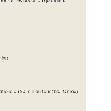
ations et les bobos du quotidien.
lée)
sations ou 20 min au four (120°C max)