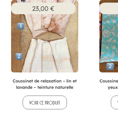
23,00
€
Coussinet de relaxation ~ lin et
Coussine
lavande – teinture naturelle
yeux 
VOIR CE PRODUIT