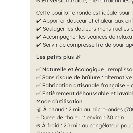
❄️
En version froide
, elle rafraîchit l
Cette bouillotte ronde est idéale pour :
✔️ Apporter douceur et chaleur aux en
✔️ Soulager les douleurs menstruelles 
✔️ Accompagner les séances de relaxat
✔️ Servir de compresse froide pour apa
Les petits plus
🌿
✅
Naturelle et écologique
: remplissa
✅
Sans risque de brûlure
: alternative
✅
Fabrication artisanale française
– c
✅
Entièrement déhoussable et lavab
Mode d’utilisation
🌞
À chaud
: 2 min au micro-ondes (70
– Durée de chaleur : environ 30 min
❄️
À froid
: 20 min au congélateur pour 