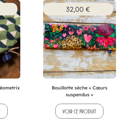
32,00
€
éometrix
Bouillotte sèche « Cœurs
suspendus »
T
VOIR CE PRODUIT