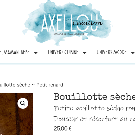
RE, MAMAN-BEBE
UNIVERS CUISINE
UNIVERS MODE
uillotte sèche ~ Petit renard
Bouillotte sèche
Petite bouillotte sèche ro
Douceur et réconfort au n
25,00
€