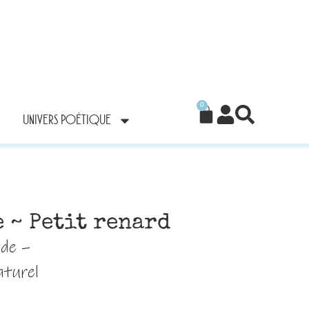
0
UNIVERS POÉTIQUE
 ~ Petit renard
nde –
aturel