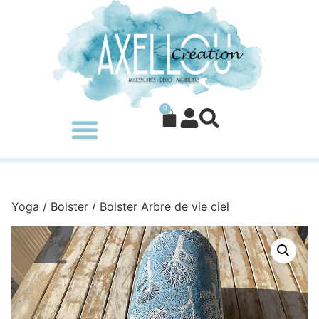
0
Yoga
/
Bolster
/ Bolster Arbre de vie ciel